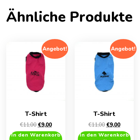
Ähnliche Produkte
Angebot!
Angebot!
T-Shirt
T-Shirt
Ursprünglicher
Aktueller
Ursprünglich
Aktuelle
€
11,00
€
9,00
€
11,00
€
9,00
Preis
Preis
Preis
Preis
In den Warenkorb
In den Warenkorb