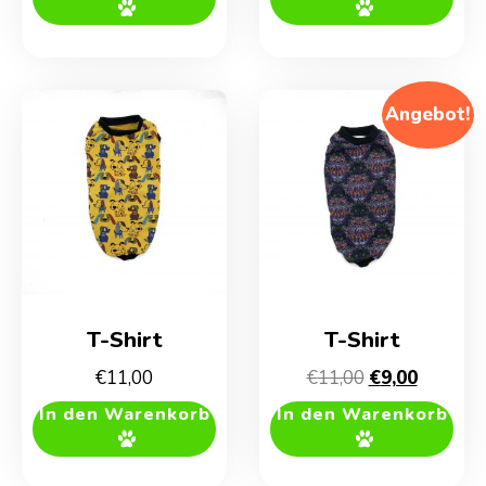
war:
ist:
war:
ist:
€11,00
€9,00.
€11,00
€9,00.
Angebot!
T-Shirt
T-Shirt
Ursprünglich
Aktuelle
€
11,00
€
11,00
€
9,00
Preis
Preis
In den Warenkorb
In den Warenkorb
war:
ist:
€11,00
€9,00.