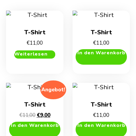
T-Shirt
T-Shirt
€
11,00
€
11,00
In den Warenkorb
Weiterlesen
Angebot!
T-Shirt
T-Shirt
Ursprünglicher
Aktueller
€
11,00
€
9,00
€
11,00
Preis
Preis
In den Warenkorb
In den Warenkorb
war:
ist: