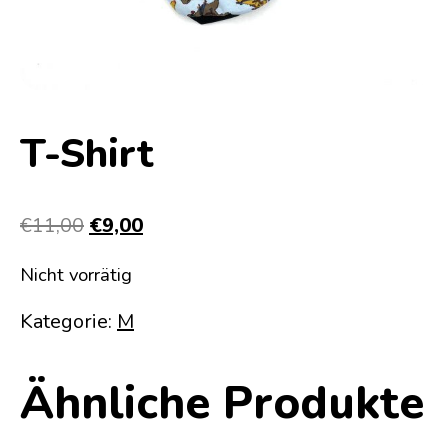
T-Shirt
Ursprünglicher
Aktueller
€
11,00
€
9,00
Preis
Preis
Nicht vorrätig
war:
ist:
€11,00
€9,00.
Kategorie:
M
Ähnliche Produkte