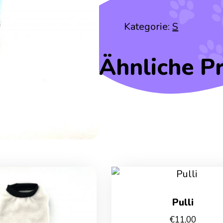
Kategorie:
S
Ähnliche P
Pulli
€
11,00