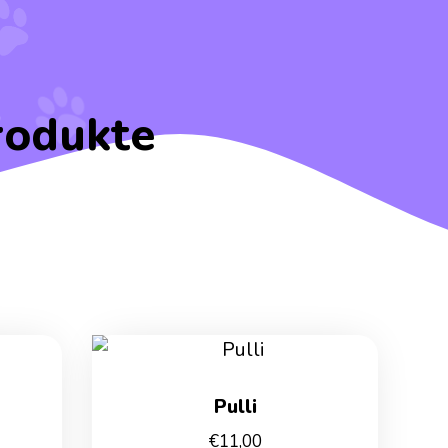
rodukte
Pulli
€
11,00