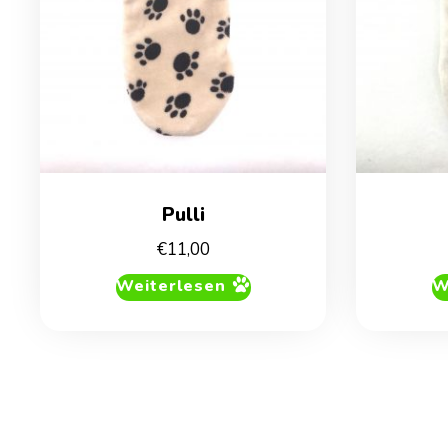
Pulli
€
11,00
Weiterlesen
W