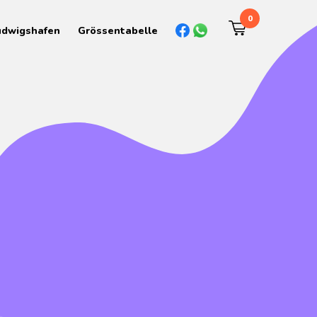
0
udwigshafen
Grössentabelle