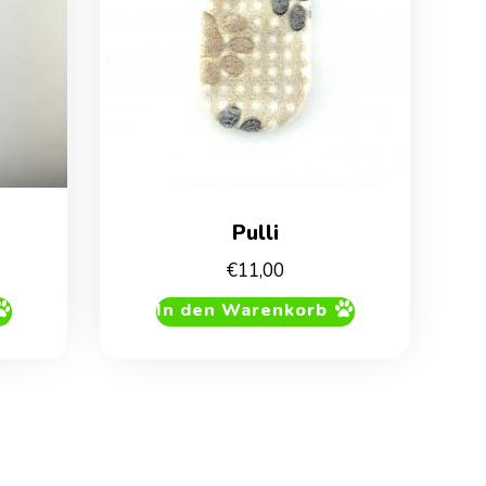
Pulli
licher
ueller
€
11,00
is
In den Warenkorb
0.