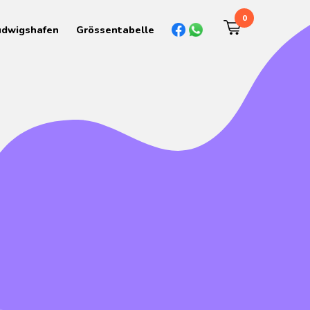
0
udwigshafen
Grössentabelle