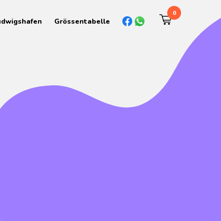
0
udwigshafen
Grössentabelle