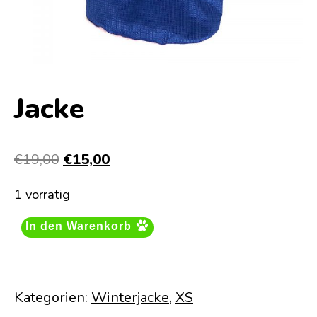
Jacke
Ursprünglicher
Aktueller
€
19,00
€
15,00
Preis
Preis
1 vorrätig
war:
ist:
€19,00
€15,00.
In den Warenkorb
Kategorien:
Winterjacke
,
XS