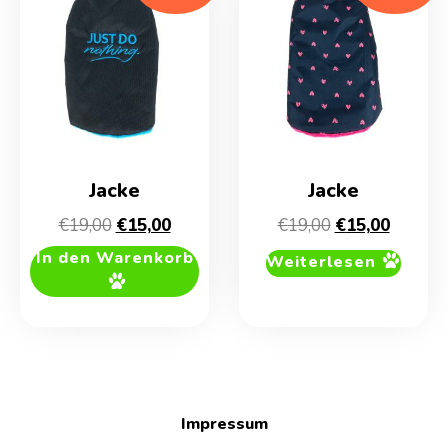
Jacke
Jacke
Ursprünglicher
Aktueller
Ursprüngliche
Aktuell
€
19,00
€
15,00
€
19,00
€
15,00
Preis
Preis
Preis
Preis
In den Warenkorb
Weiterlesen
war:
ist:
war:
ist:
€19,00
€15,00.
€19,00
€15,00.
Impressum