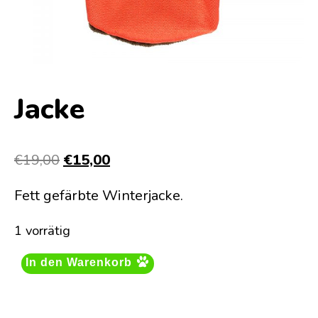
Jacke
Ursprünglicher
Aktueller
€
19,00
€
15,00
Preis
Preis
Fett gefärbte Winterjacke.
war:
ist:
€19,00
€15,00.
1 vorrätig
In den Warenkorb