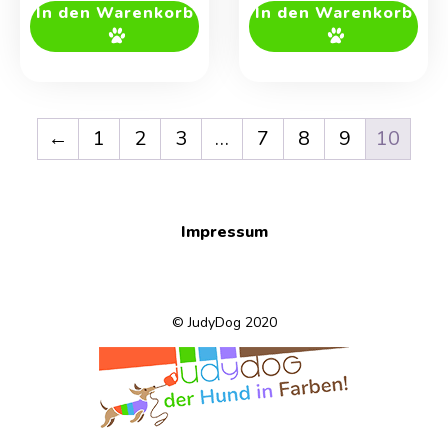
In den Warenkorb
In den Warenkorb
←
1
2
3
…
7
8
9
10
Impressum
© JudyDog 2020