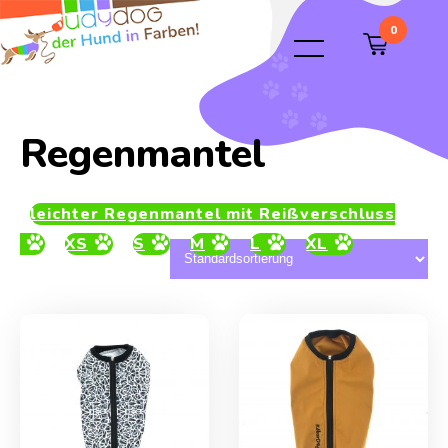
0
Regenmantel
leichter Regenmantel mit Reißverschluss
XS
S
M
L
XL