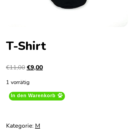
T-Shirt
Ursprünglicher
Aktueller
€
11,00
€
9,00
Preis
Preis
1 vorrätig
war:
ist:
€11,00
€9,00.
In den Warenkorb
Kategorie:
M