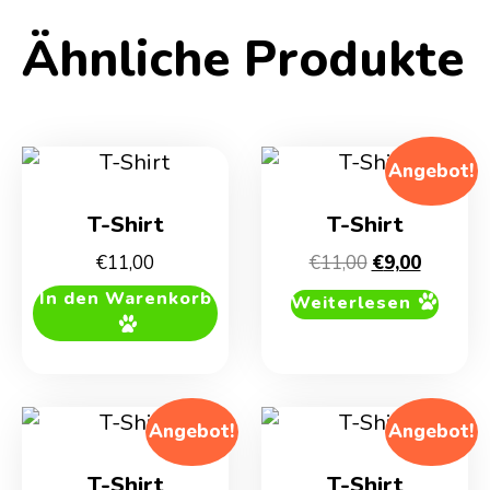
Ähnliche Produkte
Angebot!
T-Shirt
T-Shirt
Ursprünglich
Aktuelle
€
11,00
€
11,00
€
9,00
Preis
Preis
In den Warenkorb
Weiterlesen
war:
ist:
€11,00
€9,00.
Angebot!
Angebot!
T-Shirt
T-Shirt