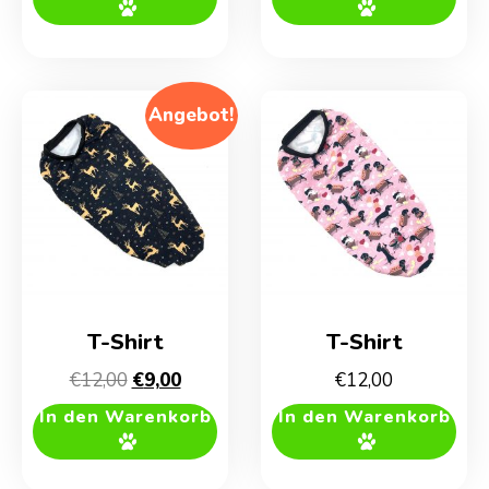
Angebot!
T-Shirt
T-Shirt
Ursprünglicher
Aktueller
€
12,00
€
9,00
€
12,00
Preis
Preis
In den Warenkorb
In den Warenkorb
war:
ist:
€12,00
€9,00.