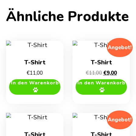
Ähnliche Produkte
Angebot!
T-Shirt
T-Shirt
Ursprünglich
Aktuelle
€
11,00
€
11,00
€
9,00
Preis
Preis
In den Warenkorb
In den Warenkorb
war:
ist:
€11,00
€9,00.
Angebot!
T-Shirt
T-Shirt