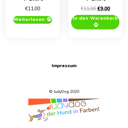
Ursprünglich
Aktuelle
€
11,00
€
11,00
€
9,00
Preis
Preis
In den Warenkorb
Weiterlesen
war:
ist:
€11,00
€9,00.
Impressum
© JudyDog 2020