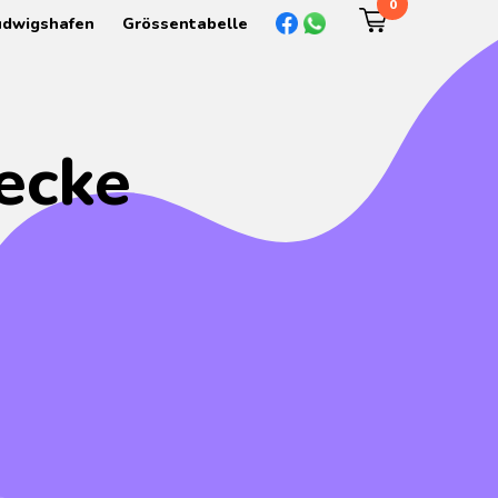
0
udwigshafen
Grössentabelle
ecke