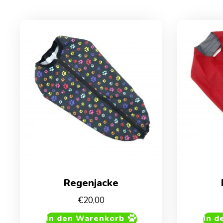
Regenjacke
€
20,00
In den Warenkorb
In d