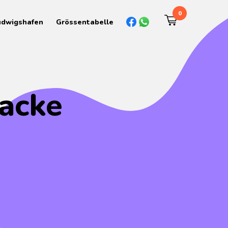
0
udwigshafen
Grössentabelle
acke