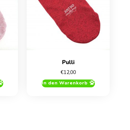
Pulli
icher
ueller
€
12,00
is
In den Warenkorb
,00.