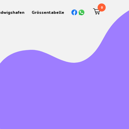
0
udwigshafen
Grössentabelle