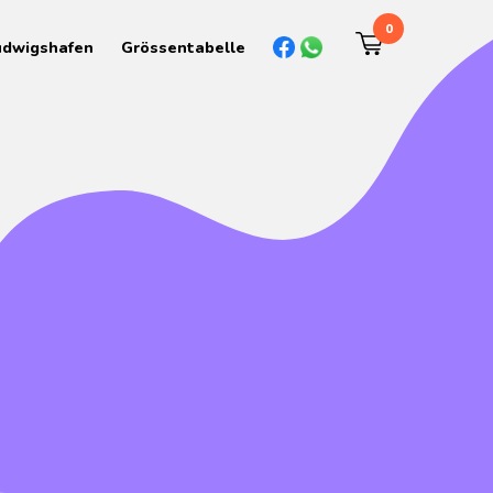
0
udwigshafen
Grössentabelle