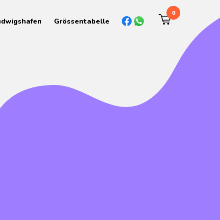
0
udwigshafen
Grössentabelle