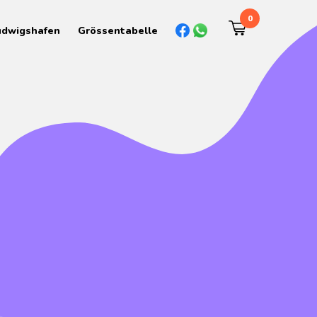
0
udwigshafen
Grössentabelle