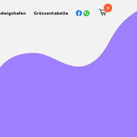
0
udwigshafen
Grössentabelle