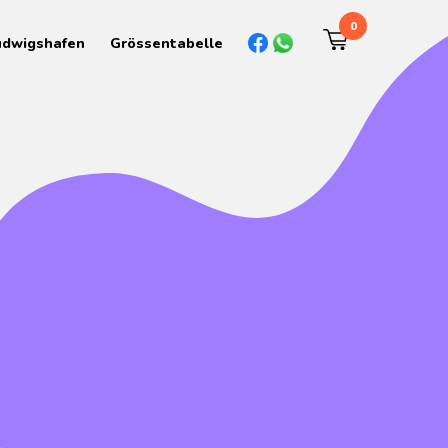
0
udwigshafen
Grössentabelle