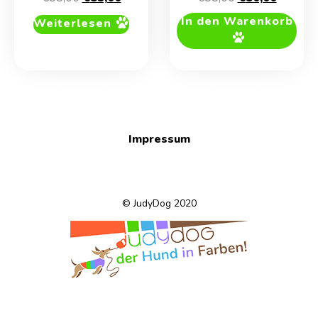
Preis
Preis
Preis
Preis
In den Warenkorb
Weiterlesen
war:
ist:
war:
ist:
€55,00
€35,00.
€55,00
€30,00.
Impressum
© JudyDog 2020