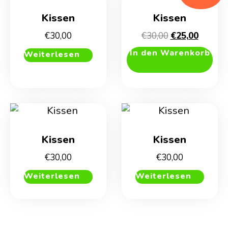
Kissen
Kissen
Ursprüngliche
Aktuell
€
30,00
€
30,00
€
25,00
Preis
Preis
In den Warenkorb
Weiterlesen
war:
ist:
€30,00
€25,00.
Kissen
Kissen
€
30,00
€
30,00
Weiterlesen
Weiterlesen