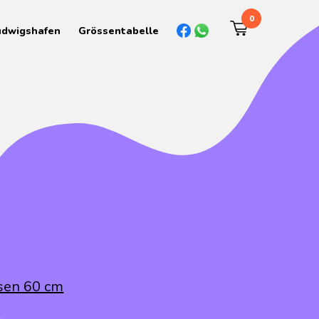
0
udwigshafen
Grössentabelle
sen 60 cm