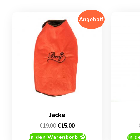
Angebot!
Jacke
Ursprünglicher
Aktueller
€
19,00
€
15,00
Preis
Preis
In den Warenkorb
In d