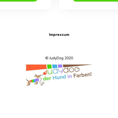
war:
ist:
war:
ist:
€19,00
€15,00.
€19,00
€15
Impressum
© JudyDog 2020