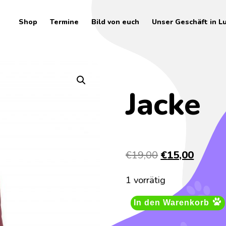
Shop
Termine
Bild von euch
Unser Geschäft in L
Jacke
Ursprüngliche
Aktuel
€
19,00
€
15,00
Preis
Preis
1 vorrätig
war:
ist:
€19,00
€15,00
In den Warenkorb