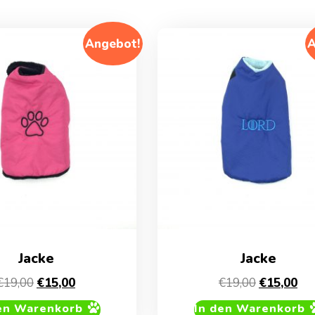
Angebot!
A
Jacke
Jacke
Ursprünglicher
Aktueller
Ursprüngl
Akt
€
19,00
€
15,00
€
19,00
€
15,00
Preis
Preis
Preis
Pre
en Warenkorb
In den Warenkorb