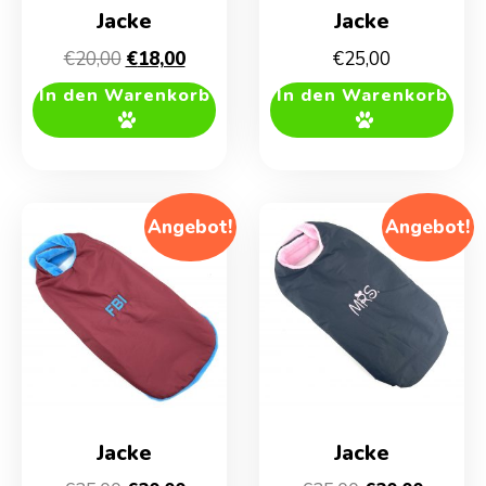
Jacke
Jacke
Ursprünglicher
Aktueller
€
20,00
€
18,00
€
25,00
Preis
Preis
In den Warenkorb
In den Warenkorb
war:
ist:
€20,00
€18,00.
Angebot!
Angebot!
Jacke
Jacke