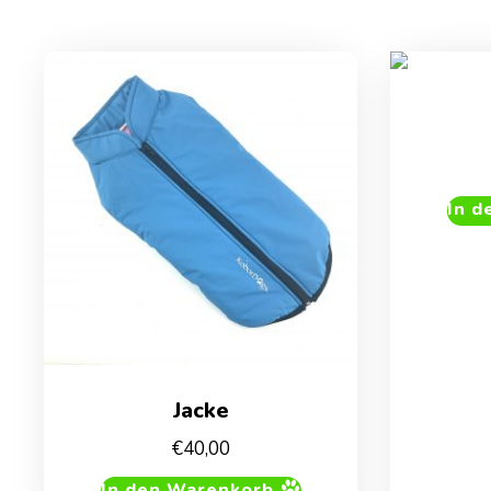
In d
Jacke
€
40,00
In den Warenkorb