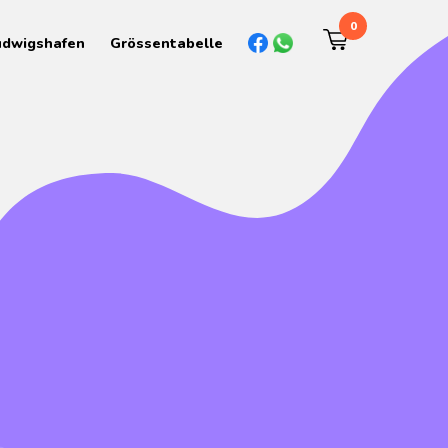
0
udwigshafen
Grössentabelle