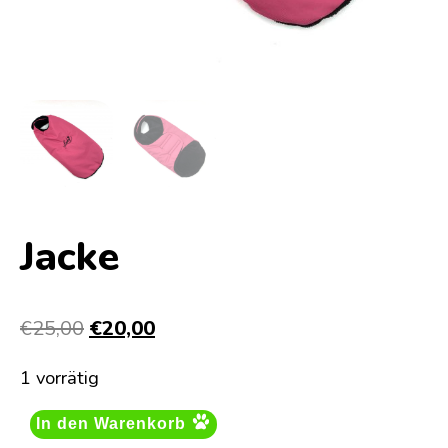
Jacke
Ursprünglicher
Aktueller
€
25,00
€
20,00
Preis
Preis
1 vorrätig
war:
ist:
€25,00
€20,00.
In den Warenkorb