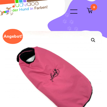
0
Angebot!