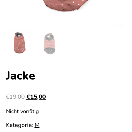
Jacke
Ursprünglicher
Aktueller
€
19,00
€
15,00
Preis
Preis
Nicht vorrätig
war:
ist:
€19,00
€15,00.
Kategorie:
M