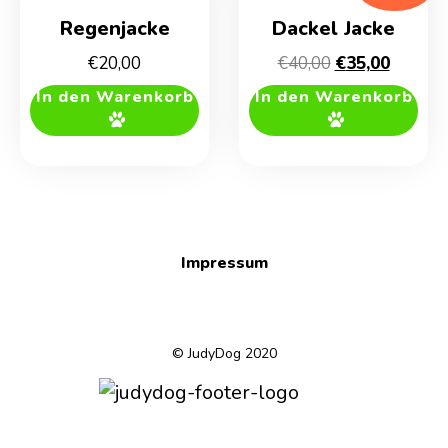
Regenjacke
Dackel Jacke
Ursprüngliche
Aktuell
€
20,00
€
40,00
€
35,00
Preis
Preis
In den Warenkorb
In den Warenkorb
war:
ist:
€40,00
€35,00.
Impressum
© JudyDog 2020