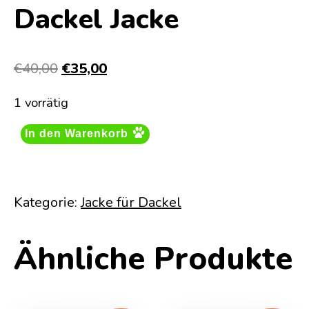
Dackel Jacke
Ursprünglicher
Aktueller
€
40,00
€
35,00
Preis
Preis
1 vorrätig
war:
ist:
€40,00
€35,00.
In den Warenkorb
Kategorie:
Jacke für Dackel
Ähnliche Produkte