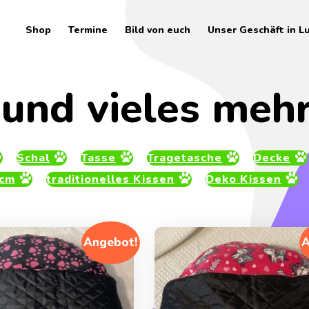
Shop
Termine
Bild von euch
Unser Geschäft in L
 und vieles meh
Schal
Tasse
Tragetasche
Decke
 cm
traditionelles Kissen
Deko Kissen
Angebot!
A