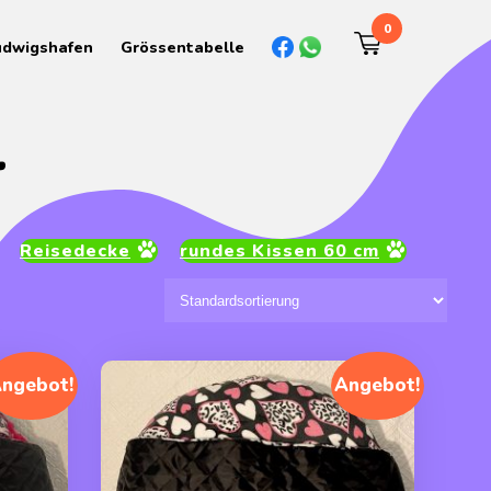
0
udwigshafen
Grössentabelle
r
Reisedecke
rundes Kissen 60 cm
ngebot!
Angebot!